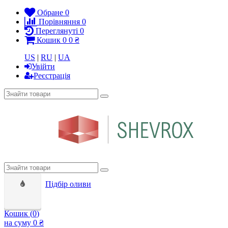
Обране
0
Порівняння
0
Переглянуті
0
Кошик
0
0 ₴
US
|
RU
|
UA
Увійти
Реєстрація
Підбір оливи
Кошик (
0
)
на суму
0 ₴