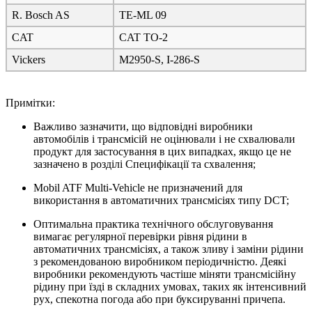
R. Bosch AS
TE-ML 09
CAT
CAT TO-2
Vickers
M2950-S, I-286-S
Примітки:
Важливо зазначити, що відповідні виробники
автомобілів і трансмісій не оцінювали і не схвалювали
продукт для застосування в цих випадках, якщо це не
зазначено в розділі Специфікації та схвалення;
Mobil ATF Multi-Vehicle не призначений для
використання в автоматичних трансмісіях типу DCT;
Оптимальна практика технічного обслуговування
вимагає регулярної перевірки рівня рідини в
автоматичних трансмісіях, а також зливу і заміни рідини
з рекомендованою виробником періодичністю. Деякі
виробники рекомендують частіше міняти трансмісійну
рідину при їзді в складних умовах, таких як інтенсивний
рух, спекотна погода або при буксируванні причепа.