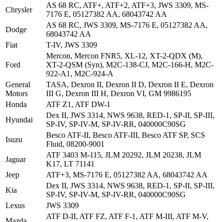
AS 68 RC, ATF+, ATF+2, ATF+3, JWS 3309, MS-
Chrysler
7176 E, 05127382 AA, 68043742 AA
AS 68 RC, JWS 3309, MS-7176 E, 05127382 AA,
Dodge
68043742 AA
Fiat
T-IV, JWS 3309
Mercon, Mercon FNR5, XL-12, XT-2-QDX (M),
Ford
XT-2-QSM (Syn), M2C-138-CJ, M2C-166-H, M2C-
922-A1, M2C-924-A
General
TASA, Dexron II, Dexron II D, Dexron II E, Dexron
Motors
III G, Dexron III H, Dexron VI, GM 9986195
Honda
ATF Z1, ATF DW-1
Dex II, JWS 3314, NWS 9638, RED-1, SP-II, SP-III,
Hyundai
SP-IV, SP-IV-M, SP-IV-RR, 040000C90SG
Besco ATF-II, Besco ATF-III, Besco ATF SP, SCS
Isuzu
Fluid, 08200-9001
ATF 3403 M-115, JLM 20292, JLM 20238, JLM
Jaguar
K17, LT 71141
Jeep
ATF+3, MS-7176 E, 05127382 AA, 68043742 AA
Dex II, JWS 3314, NWS 9638, RED-1, SP-II, SP-III,
Kia
SP-IV, SP-IV-M, SP-IV-RR, 040000C90SG
Lexus
JWS 3309
ATF D-II, ATF FZ, ATF F-1, ATF M-III, ATF M-V,
Mazda