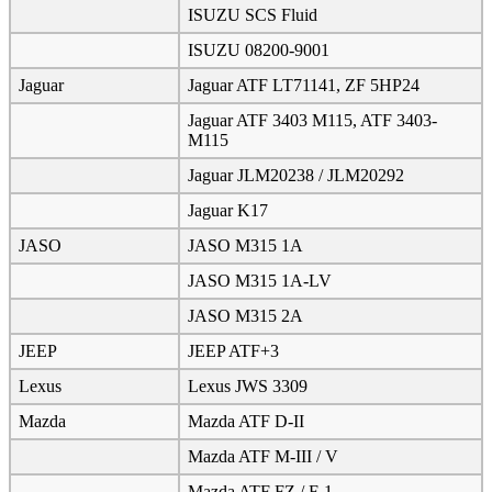
ISUZU SCS Fluid
ISUZU 08200-9001
Jaguar
Jaguar ATF LT71141, ZF 5HP24
Jaguar ATF 3403 M115, ATF 3403-
M115
Jaguar JLM20238 / JLM20292
Jaguar K17
JASO
JASO M315 1A
JASO M315 1A-LV
JASO M315 2A
JEEP
JEEP ATF+3
Lexus
Lexus JWS 3309
Mazda
Mazda ATF D-II
Mazda ATF M-III / V
Mazda ATF FZ / F-1