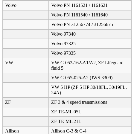
Volvo
Volvo PN 1161521 / 1161621
Volvo PN 1161540 / 1161640
Volvo PN 31256774 / 31256675
Volvo 97340
Volvo 97325
Volvo 97335
VW
VW G 052-162-A1/A2, ZF Lifeguard
fluid 5
VW G 055-025-A2 (JWS 3309)
VW 5 HP (ZF 5 HP 30/18FL, 30/19FL,
24A)
ZF
ZF 3 & 4 speed transmissions
ZF TE-ML 05L
ZF TE-ML 21L
Allison
Allison C-3 & C-4