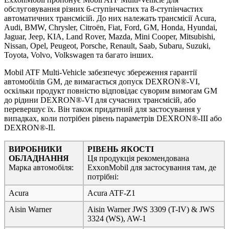
обслуговування різних 6-ступінчастих та 8-ступінчастих
автоматичних трансмісій. До них належать трансмісії Acura,
Audi, BMW, Chrysler, Citroën, Fiat, Ford, GM, Honda, Hyundai,
Jaguar, Jeep, KIA, Land Rover, Mazda, Mini Cooper, Mitsubishi,
Nissan, Opel, Peugeot, Porsche, Renault, Saab, Subaru, Suzuki,
Toyota, Volvo, Volkswagen та багато інших.
Mobil ATF Multi-Vehicle забезпечує збереження гарантії
автомобілів GM, де вимагається допуск DEXRON®-VI,
оскільки продукт повністю відповідає суворим вимогам GM
до рідини DEXRON®-VI для сучасних трансмісій, або
перевершує їх. Він також придатний для застосування у
випадках, коли потрібен рівень параметрів DEXRON®-III або
DEXRON®-II.
ВИРОБНИКИ
РІВЕНЬ ЯКОСТІ
ОБЛАДНАННЯ
Ця продукція рекомендована
Марка автомобіля:
ExxonMobil для застосування там, де
потрібні:
Acura
Acura ATF-Z1
Aisin Warner
Aisin Warner JWS 3309 (T-IV) & JWS
3324 (WS), AW-1