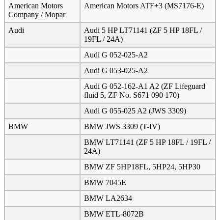
American Motors
American Motors ATF+3 (MS7176-E)
Company / Mopar
Audi
Audi 5 HP LT71141 (ZF 5 HP 18FL /
19FL / 24A)
Audi G 052-025-A2
Audi G 053-025-A2
Audi G 052-162-A1 A2 (ZF Lifeguard
fluid 5, ZF No. S671 090 170)
Audi G 055-025 A2 (JWS 3309)
BMW
BMW JWS 3309 (T-IV)
BMW LT71141 (ZF 5 HP 18FL / 19FL /
24A)
BMW ZF 5HP18FL, 5HP24, 5HP30
BMW 7045E
BMW LA2634
BMW ETL-8072B