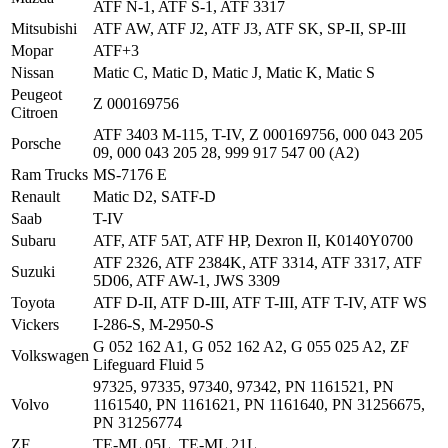
ATF N-1, ATF S-1, ATF 3317
Mitsubishi
ATF AW, ATF J2, ATF J3, ATF SK, SP-II, SP-III
Mopar
ATF+3
Nissan
Matic C, Matic D, Matic J, Matic K, Matic S
Peugeot
Z 000169756
Citroen
ATF 3403 M-115, T-IV, Z 000169756, 000 043 205
Porsche
09, 000 043 205 28, 999 917 547 00 (A2)
Ram Trucks
MS-7176 E
Renault
Matic D2, SATF-D
Saab
T-IV
Subaru
ATF, ATF 5AT, ATF HP, Dexron II, K0140Y0700
ATF 2326, ATF 2384K, ATF 3314, ATF 3317, ATF
Suzuki
5D06, ATF AW-1, JWS 3309
Toyota
ATF D-II, ATF D-III, ATF T-III, ATF T-IV, ATF WS
Vickers
I-286-S, M-2950-S
G 052 162 A1, G 052 162 A2, G 055 025 A2, ZF
Volkswagen
Lifeguard Fluid 5
97325, 97335, 97340, 97342, PN 1161521, PN
Volvo
1161540, PN 1161621, PN 1161640, PN 31256675,
PN 31256774
ZF
TE-ML 05L, TE-ML 21L