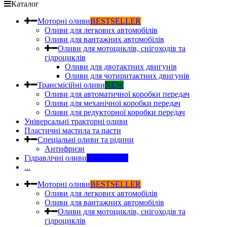
Каталог
Моторні оливи
BESTSELLER
Оливи для легкових автомобілів
Оливи для вантажних автомобілів
Оливи для мотоциклів, снігоходів та
гідроциклів
Оливи для двотактних двигунів
Оливи для чотиритактних двигунів
Трансмісійні оливи
NEW
Оливи для автоматичної коробки передач
Оливи для механічної коробки передач
Оливи для редукторної коробки передач
Універсальні тракторні оливи
Пластичні мастила та пасти
Спеціальні оливи та рідини
Антифризи
Гідравлічні оливи
INDUSTRY
...
Моторні оливи
BESTSELLER
Оливи для легкових автомобілів
Оливи для вантажних автомобілів
Оливи для мотоциклів, снігоходів та
гідроциклів