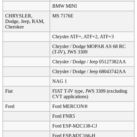
BMW MINI
CHRYSLER,
MS 7176E
Dodge, Jeep, RAM,
Cherokee
Chrysler ATF+, ATF+2, ATF+3
Chrysler / Dodge MOPAR AS 68 RC
(T-IV), JWS 3309
Chrysler / Dodge / Jeep 05127382AA
Chrysler / Dodge / Jeep 68043742AA
NAG 1
Fiat
FIAT T-IV type, JWS 3309 (excluding
CVT applications)
Ford
Ford MERCON®
Ford FNR5
Ford ESP-M2C138-CJ
Ford ESP-M2C166-H