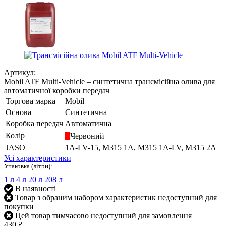
Артикул:
Mobil ATF Multi-Vehicle – синтетична трансмісійна олива для
автоматичної коробки передач
Торгова марка
Mobil
Основа
Синтетична
Коробка передач
Автоматична
Колір
Червоний
JASO
1A-LV-15, M315 1A, M315 1A-LV, M315 2A
Усі характеристики
Упаковка (літри):
1 л
4 л
20 л
208 л
В наявності
Товар з обраним набором характеристик недоступний для
покупки
Цей товар тимчасово недоступний для замовлення
430 ₴