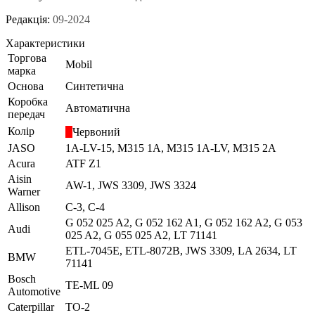
Редакція:
09-2024
Характеристики
Торгова
Mobil
марка
Основа
Синтетична
Коробка
Автоматична
передач
Колір
Червоний
JASO
1A-LV-15, M315 1A, M315 1A-LV, M315 2A
Acura
ATF Z1
Aisin
AW-1, JWS 3309, JWS 3324
Warner
Allison
C-3, C-4
G 052 025 A2, G 052 162 A1, G 052 162 A2, G 053
Audi
025 A2, G 055 025 A2, LT 71141
ETL-7045E, ETL-8072B, JWS 3309, LA 2634, LT
BMW
71141
Bosch
TE-ML 09
Automotive
Caterpillar
TO-2