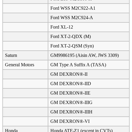
Ford WSS M2C922-A1
Ford WSS M2C924-A
Ford XL-12
Ford XT-2-QDX (M)
Ford XT-2-QSM (Syn)
Saturn
GM9986195 (Aisin AW, JWS 3309)
General Motors
GM Type A Suffix A (TASA)
GM DEXRON®-II
GM DEXRON®-IID
GM DEXRON®-IIE
GM DEXRON®-IIIG
GM DEXRON®-IIIH
GM DEXRON®-VI
Honda
Honda ATF-Z1 (except in CVTs)