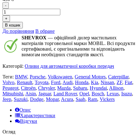
-
+
В кошик
До порівняння
В обране
SHEVROX
— офіційний дилер мастильних
матеріалів торговельної марки MOBIL. Всі продукти
сертифіковані, є оригінальними та відповідають
вимогам необхідних стандартів якості.
Категорії:
Оливи для автоматичної коробки передач
Теги:
BMW
,
Porsche
,
Volkswagen
,
General Motors
,
Caterpillar
,
Volvo
,
Renault
,
Toyota
,
Ford
,
Audi
,
Honda
,
Kia
,
Nissan
,
ZF
,
Fiat
,
Peugeot
,
Citroën
,
Chrysler
,
Mazda
,
Subaru
,
Hyundai
,
Allison
,
Mitsubishi
,
Aisin
,
Jaguar
,
Land Rover
,
Opel
,
Bosch
,
Lexus
,
Isuzu
,
Jeep
,
Suzuki
,
Dodge
,
Mopar
,
Acura
,
Saab
,
Ram
,
Vickers
Опис
Характеристики
Відгуки
Огляд