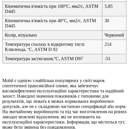
Кінематична в'язкість при 100°C, мм2/с, ASTM
5,85
D445
Кінематична в'язкість при 40°C, мм2/с, ASTM
30
D445
Колір, візуально
Червоний
Температура спалаху в відкритому тиглі
214
Клівленда, °C, ASTM D 92
Температура застигання,°C, ASTM D97
-51
Mobil є однією з найбільш популярних у світі марок
синтетичної трансмісійної оливи, яка забезпечує
високоефективні експлуатаційні характеристики та надійний
захист. Наведені значення показників є типовими для
результатів, що лежать в межах нормальних виробничих
допусків, але не є складовою частиною специфікації або норм.
На звичайному виробництві та під час виготовлення на різних
заводах можливі відхилення, які не впливають на
експлуатаційні характеристики. Інформація, що міститься тут,
може бути змінена без повідомлення.