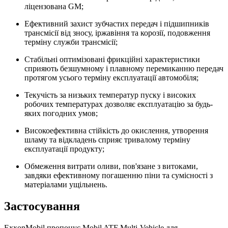
ліцензована GM;
Ефективний захист зубчастих передач і підшипників
трансмісії від зносу, іржавіння та корозії, подовження
терміну служби трансмісії;
Стабільні оптимізовані фрикційні характеристики
сприяють безшумному і плавному перемиканню передач
протягом усього терміну експлуатації автомобіля;
Текучість за низьких температур пуску і високих
робочих температурах дозволяє експлуатацію за будь-
яких погодних умов;
Високоефективна стійкість до окислення, утворення
шламу та відкладень сприяє тривалому терміну
експлуатації продукту;
Обмеження витрати оливи, пов'язане з витоками,
завдяки ефективному погашенню піни та сумісності з
матеріалами ущільнень.
Застосування
ExxonMobil пропонує Mobil ATF Multi-Vehicle для