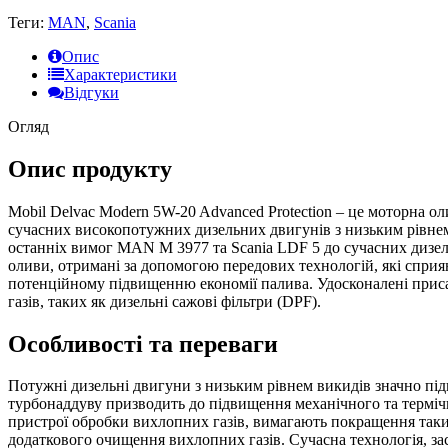
Теги:
MAN
,
Scania
Опис
Характеристики
Відгуки
Огляд
Опис продукту
Mobil Delvac Modern 5W-20 Advanced Protection – це моторна о
сучасних високопотужних дизельних двигунів з низьким рівнем
останніх вимог MAN M 3977 та Scania LDF 5 до сучасних дизел
оливи, отримані за допомогою передових технологій, які сприя
потенційному підвищенню економії палива. Удосконалені прис
газів, таких як дизельні сажові фільтри (DPF).
Особливості та переваги
Потужні дизельні двигуни з низьким рівнем викидів значно пі
турбонаддуву призводить до підвищення механічного та термічн
пристрої обробки вихлопних газів, вимагають покращення таких 
додаткового очищення вихлопних газів. Сучасна технологія, за