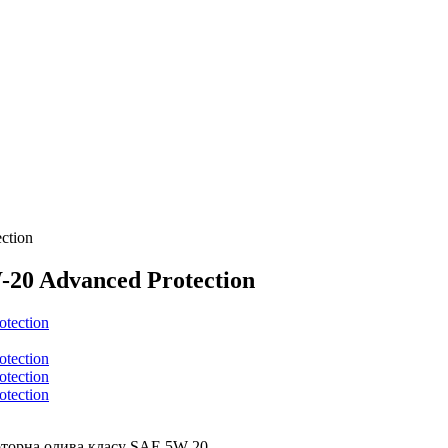
ction
20 Advanced Protection
моторна олива класу SAE 5W-20