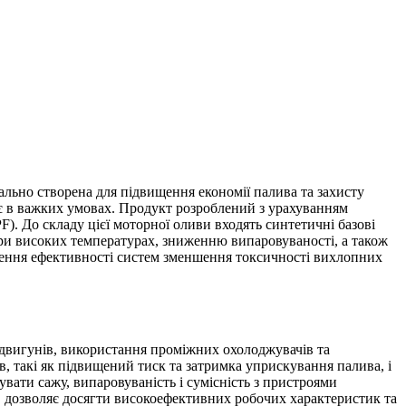
ально створена для підвищення економії палива та захисту
ює в важких умовах. Продукт розроблений з урахуванням
. До складу цієї моторної оливи входять синтетичні базові
при високих температурах, зниженню випаровуваності, а також
ження ефективності систем зменшення токсичності вихлопних
двигунів, використання проміжних охолоджувачів та
, такі як підвищений тиск та затримка уприскування палива, і
вати сажу, випаровуваність і сумісність з пристроями
n, дозволяє досягти високоефективних робочих характеристик та