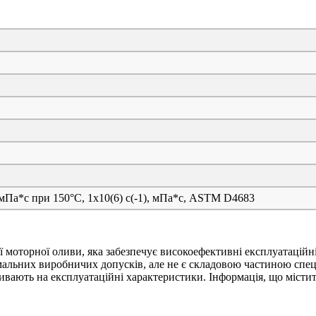
, мПа*с при 150°C, 1x10(6) c(-1), мПа*с, ASTM D4683
ї моторної оливи, яка забезпечує високоефективні експлуатаційн
мальних виробничих допусків, але не є складовою частиною спец
ивають на експлуатаційні характеристики. Інформація, що містит