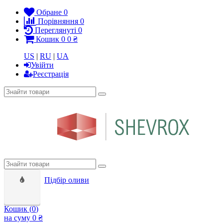
Обране
0
Порівняння
0
Переглянуті
0
Кошик
0
0 ₴
US
|
RU
|
UA
Увійти
Реєстрація
Підбір оливи
Кошик (
0
)
на суму
0 ₴