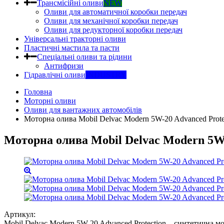
Трансмісійні оливи
NEW
Оливи для автоматичної коробки передач
Оливи для механічної коробки передач
Оливи для редукторної коробки передач
Універсальні тракторні оливи
Пластичні мастила та пасти
Спеціальні оливи та рідини
Антифризи
Гідравлічні оливи
INDUSTRY
Головна
Моторні оливи
Оливи для вантажних автомобілів
Моторна олива Mobil Delvac Modern 5W-20 Advanced Prote
Моторна олива Mobil Delvac Modern 5W-
Артикул:
Mobil Delvac Modern 5W-20 Advanced Protection – синтетична 