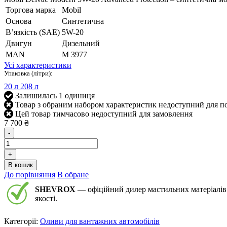
Торгова марка
Mobil
Основа
Синтетична
В’язкість (SAE)
5W-20
Двигун
Дизельний
MAN
M 3977
Усі характеристики
Упаковка (літри):
20 л
208 л
Залишилась 1 одиниця
Товар з обраним набором характеристик недоступний для п
Цей товар тимчасово недоступний для замовлення
7 700 ₴
-
+
В кошик
До порівняння
В обране
SHEVROX
— офіційний дилер мастильних матеріалів 
якості.
Категорії:
Оливи для вантажних автомобілів