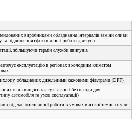
мендованих виробниками обладнання інтервалів заміни оливи
у та підвищення ефективності роботи двигуна
тації, збільшуючи термін служби двигунів
безпечує експлуатацію в регіонах з холодним кліматом
овах
 вихлопу, обладнаних дизельними сажовими фільтрами (DPF)
рних олив вищого класу в'язкості без шкоди для
типу автомобіля та умов експлуатації)
иви під час інтенсивної роботи в умовах високої температури