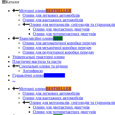
Каталог
Моторні оливи
BESTSELLER
Оливи для легкових автомобілів
Оливи для вантажних автомобілів
Оливи для мотоциклів, снігоходів та гідроциклі
Оливи для двотактних двигунів
Оливи для чотиритактних двигунів
Трансмісійні оливи
NEW
Оливи для автоматичної коробки передач
Оливи для механічної коробки передач
Оливи для редукторної коробки передач
Універсальні тракторні оливи
Пластичні мастила та пасти
Спеціальні оливи та рідини
Антифризи
Гідравлічні оливи
INDUSTRY
...
Моторні оливи
BESTSELLER
Оливи для легкових автомобілів
Оливи для вантажних автомобілів
Оливи для мотоциклів, снігоходів та гідроциклі
Оливи для двотактних двигунів
Оливи для чотиритактних двигунів