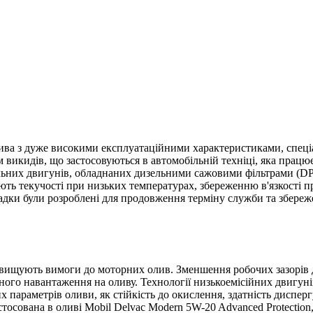
лива з дуже високими експлуатаційними характеристиками, спеці
 викидів, що застосовуються в автомобільній техніці, яка прац
ьних двигунів, обладнаних дизельними сажовими фільтрами (DPF)
ють текучості при низьких температурах, збереженню в'язкості 
адки були розроблені для продовження терміну служби та збере
двищують вимоги до моторних олив. Зменшення робочих зазорів 
ого навантаження на оливу. Технології низькоемісійних двигунів
параметрів оливи, як стійкість до окислення, здатність диспергу
стосована в оливі Mobil Delvac Modern 5W-20 Advanced Protectio