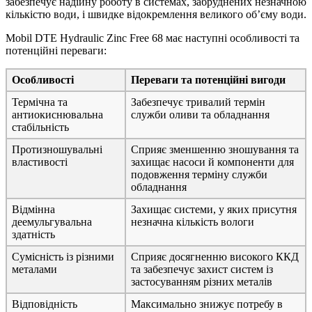
забезпечує надійну роботу в системах, забруднених незначною
кількістю води, і швидке відокремлення великого об’єму води.
Mobil DTE Hydraulic Zinc Free 68 має наступні особливості та
потенційні переваги:
Особливості
Переваги та потенційні вигоди
Термічна та
Забезпечує тривалий термін
антиокиснювальна
служби оливи та обладнання
стабільність
Протизношувальні
Сприяє зменшенню зношування та
властивості
захищає насоси й компоненти для
подовження терміну служби
обладнання
Відмінна
Захищає системи, у яких присутня
деемульгувальна
незначна кількість вологи
здатність
Сумісність із різними
Сприяє досягненню високого ККД
металами
та забезпечує захист систем із
застосуванням різних металів
Відповідність
Максимально знижує потребу в