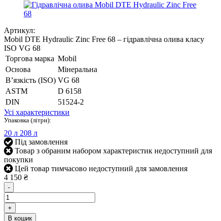
Артикул:
Mobil DTE Hydraulic Zinc Free 68 – гідравлічна олива класу
ISO VG 68
Торгова марка
Mobil
Основа
Мінеральна
В’язкість (ISO)
VG 68
ASTM
D 6158
DIN
51524-2
Усі характеристики
Упаковка (літри):
20 л
208 л
Під замовлення
Товар з обраним набором характеристик недоступний для
покупки
Цей товар тимчасово недоступний для замовлення
4 150 ₴
-
+
В кошик