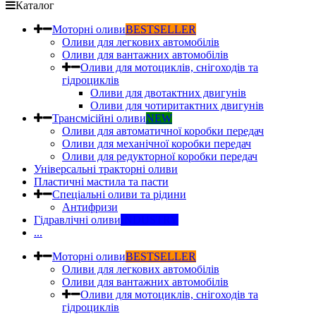
Каталог
Моторні оливи
BESTSELLER
Оливи для легкових автомобілів
Оливи для вантажних автомобілів
Оливи для мотоциклів, снігоходів та
гідроциклів
Оливи для двотактних двигунів
Оливи для чотиритактних двигунів
Трансмісійні оливи
NEW
Оливи для автоматичної коробки передач
Оливи для механічної коробки передач
Оливи для редукторної коробки передач
Універсальні тракторні оливи
Пластичні мастила та пасти
Спеціальні оливи та рідини
Антифризи
Гідравлічні оливи
INDUSTRY
...
Моторні оливи
BESTSELLER
Оливи для легкових автомобілів
Оливи для вантажних автомобілів
Оливи для мотоциклів, снігоходів та
гідроциклів