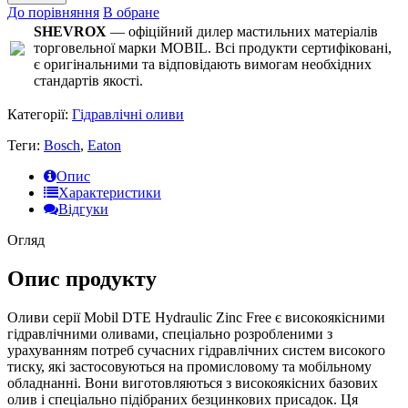
До порівняння
В обране
SHEVROX
— офіційний дилер мастильних матеріалів
торговельної марки MOBIL. Всі продукти сертифіковані,
є оригінальними та відповідають вимогам необхідних
стандартів якості.
Категорії:
Гідравлічні оливи
Теги:
Bosch
,
Eaton
Опис
Характеристики
Відгуки
Огляд
Опис продукту
Оливи серії Mobil DTE Hydraulic Zinc Free є високоякісними
гідравлічними оливами, спеціально розробленими з
урахуванням потреб сучасних гідравлічних систем високого
тиску, які застосовуються на промисловому та мобільному
обладнанні. Вони виготовляються з високоякісних базових
олив і спеціально підібраних безцинкових присадок. Ця