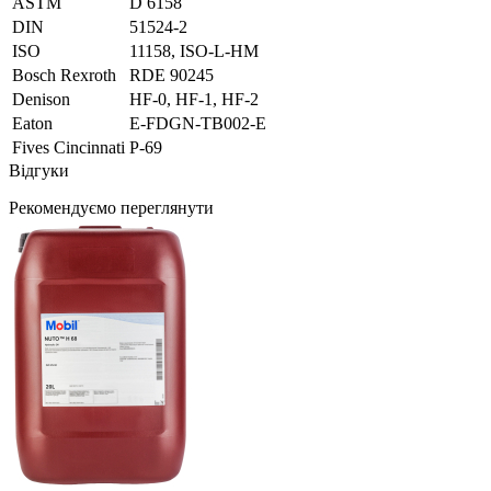
ASTM
D 6158
DIN
51524-2
ISO
11158, ISO-L-HM
Bosch Rexroth
RDE 90245
Denison
HF-0, HF-1, HF-2
Eaton
E-FDGN-TB002-E
Fives Cincinnati
P-69
Відгуки
Рекомендуємо переглянути