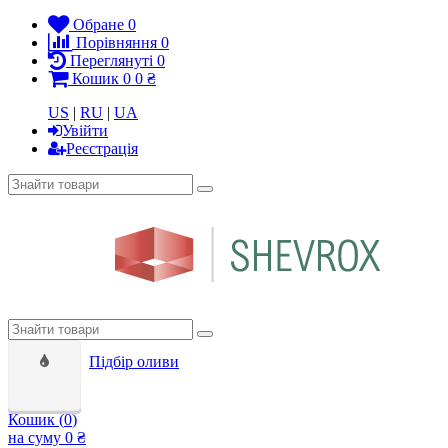
Обране
0
Порівняння
0
Переглянуті
0
Кошик
0
0 ₴
US
|
RU
|
UA
Увійти
Реєстрація
Підбір оливи
Кошик (
0
)
на суму
0 ₴