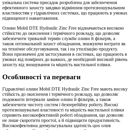
унікальна система присадок розроблена для забезпечення
ефективного захисту завдяки відмінним протизношувальним
властивостям у гідравлічних системах, що працюють в умовах
підвищеного навантаження.
Оливи Mobil DTE Hydraulic Zinc Free відзначаються високою
стійкістю до окиснення і термічного розкладу, що дозволяє
забезпечити тривалий термін служби оливи й фільтрів, а
також оптимальний захист обладнання, знижуючи витрати як
на технічне обслуговування, так і на утилізацію продукту.
Вони призначені для застосування в системах, що працюють в
умовах від помірних до важких, де необхідний високий рівень
захисту від зношування та міцність мастильної плівки.
Особливості та переваги
Гідравлічні оливи Mobil DTE Hydraulic Zinc Free мають високу
стійкість до окиснення і термічного розкладу, що дозволяє
подовжити інтервали заміни оливи й фільтрів, а також
забезпечити чистоту систем і безперебійну роботу. Високі
протизношувальні властивості та міцність мастильної плівки
сприяють високоефективній роботі обладнання, що дозволяє
не лише скоротити простої, а й підвищити продуктивність.
Високоефективна деемульгувальна здатність цих олив