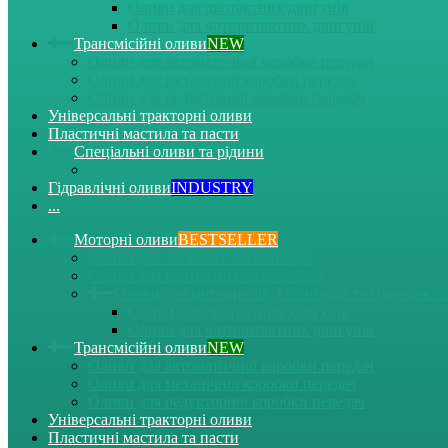
Оливи для двотактних двигунів
Оливи для чотиритактних двигунів
Трансмісійні оливи
NEW
Оливи для автоматичної коробки передач
Оливи для механічної коробки передач
Оливи для редукторної коробки передач
Універсальні тракторні оливи
Пластичні мастила та пасти
Спеціальні оливи та рідини
Антифризи
Гідравлічні оливи
INDUSTRY
...
Моторні оливи
BESTSELLER
Оливи для легкових автомобілів
Оливи для вантажних автомобілів
Оливи для мотоциклів, снігоходів та гідроциклі
Оливи для двотактних двигунів
Оливи для чотиритактних двигунів
Трансмісійні оливи
NEW
Оливи для автоматичної коробки передач
Оливи для механічної коробки передач
Оливи для редукторної коробки передач
Універсальні тракторні оливи
Пластичні мастила та пасти