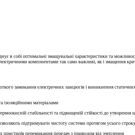
днує в собі оптимальні змащувальні характеристики та можливос
 електричними компонентами так само важливі, як і змащення кр
откого замикання електричних ланцюгів і виникнення статичних 
та ізоляційними матеріалами
ермоокисній стабільності та підвищеній стійкості до утворення 
 дозволяють підтримувати чистоту системи протягом усього стро
их пристроїв перемикання передач з приводом від зчеплення