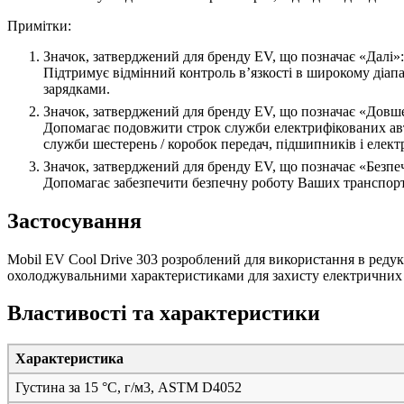
Примітки:
Значок, затверджений для бренду EV, що позначає «Далі»:
Підтримує відмінний контроль в’язкості в широкому діапа
зарядками.
Значок, затверджений для бренду EV, що позначає «Довш
Допомагає подовжити строк служби електрифікованих авт
служби шестерень / коробок передач, підшипників і елект
Значок, затверджений для бренду EV, що позначає «Безпе
Допомагає забезпечити безпечну роботу Ваших транспортн
Застосування
Mobil EV Cool Drive 303 розроблений для використання в реду
охолоджувальними характеристиками для захисту електричних
Властивості та характеристики
Характеристика
Густина за 15 °C, г/м
3
, ASTM D4052