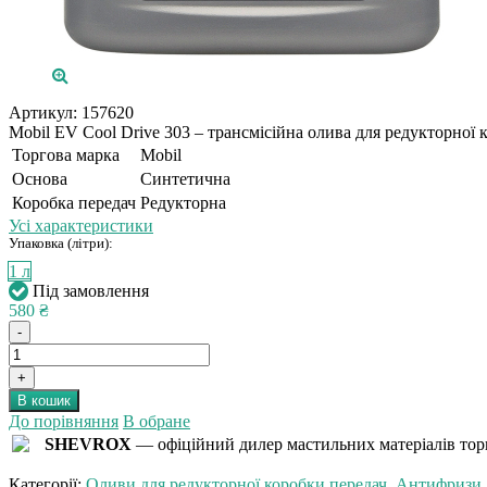
Артикул:
157620
Mobil EV Cool Drive 303 – трансмісійна олива для редукторної 
Торгова марка
Mobil
Основа
Синтетична
Коробка передач
Редукторна
Усі характеристики
Упаковка (літри):
1 л
Під замовлення
580 ₴
-
+
В кошик
До порівняння
В обране
SHEVROX
— офіційний дилер мастильних матеріалів торг
Категорії:
Оливи для редукторної коробки передач
,
Антифризи