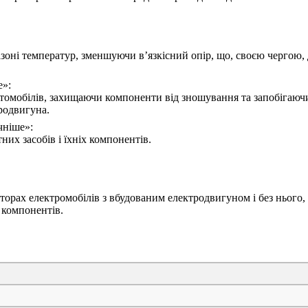
зоні температур, зменшуючи в’язкісний опір, що, своєю чергою,
е»:
омобілів, захищаючи компоненти від зношування та запобігаюч
родвигуна.
чніше»:
их засобів і їхніх компонентів.
кторах електромобілів з вбудованим електродвигуном і без ньог
 компонентів.