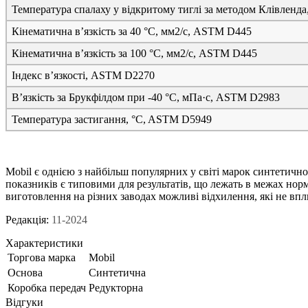
Температура спалаху у відкритому тиглі за методом Клівленд
Кінематична в’язкість за 40 °C, мм
2
/с, ASTM D445
Кінематична в’язкість за 100 °C, мм
2
/с, ASTM D445
Індекс в’язкості, ASTM D2270
В’язкість за Брукфілдом при -40 °C, мПа·с, ASTM D2983
Температура застигання, °C, ASTM D5949
Mobil є однією з найбільш популярних у світі марок синтетично
показників є типовими для результатів, що лежать в межах нор
виготовлення на різних заводах можливі відхилення, які не впл
Редакція:
11-2024
Характеристики
Торгова марка
Mobil
Основа
Синтетична
Коробка передач
Редукторна
Відгуки