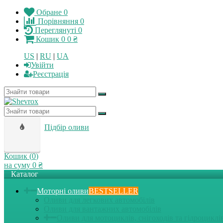
Обране
0
Порівняння
0
Переглянуті
0
Кошик
0
0 ₴
US
|
RU
|
UA
Увійти
Реєстрація
Підбір оливи
Кошик (
0
)
на суму
0 ₴
Каталог
Моторні оливи
BESTSELLER
Оливи для легкових автомобілів
Оливи для вантажних автомобілів
Оливи для мотоциклів, снігоходів та гідроциклі