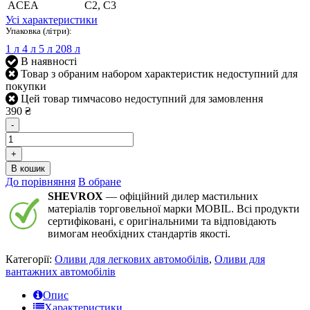
ACEA
C2, C3
Усі характеристики
Упаковка (літри):
1 л
4 л
5 л
208 л
В наявності
Товар з обраним набором характеристик недоступний для
покупки
Цей товар тимчасово недоступний для замовлення
390 ₴
-
+
В кошик
До порівняння
В обране
SHEVROX
— офіційний дилер мастильних
матеріалів торговельної марки MOBIL. Всі продукти
сертифіковані, є оригінальними та відповідають
вимогам необхідних стандартів якості.
Категорії:
Оливи для легкових автомобілів
,
Оливи для
вантажних автомобілів
Опис
Характеристики