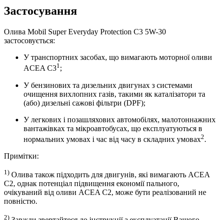
Застосування
Олива Mobil Super Everyday Protection C3 5W-30
застосовується:
У транспортних засобах, що вимагають моторної оливи
1
ACEA C3
;
У бензинових та дизельних двигунах з системами
очищення вихлопних газів, такими як каталізатори та
(або) дизельні сажові фільтри (DPF);
У легкових і позашляхових автомобілях, малотоннажних
вантажівках та мікроавтобусах, що експлуатуються в
2
нормальних умовах і час від часу в складних умовах
.
Примітки:
1)
Олива також підходить для двигунів, які вимагають ACEA
C2, однак потенціал підвищення економії пального,
очікуваний від оливи ACEA C2, може бути реалізований не
повністю.
2)