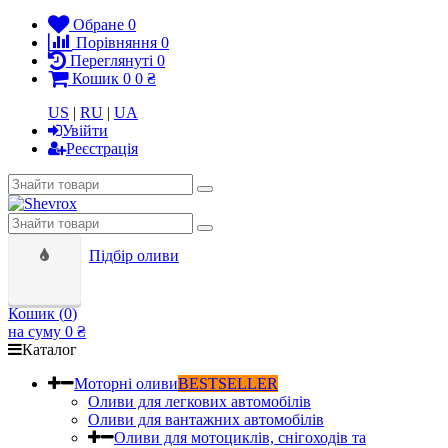
Обране
0
Порівняння
0
Переглянуті
0
Кошик
0
0 ₴
US
|
RU
|
UA
Увійти
Реєстрація
Підбір оливи
Кошик (
0
)
на суму
0 ₴
Каталог
Моторні оливи
BESTSELLER
Оливи для легкових автомобілів
Оливи для вантажних автомобілів
Оливи для мотоциклів, снігоходів та