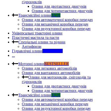
гідроциклів
Оливи для двотактних двигунів
Оливи для чотиритактних двигунів
Трансмісійні оливи
NEW
Оливи для автоматичної коробки передач
Оливи для механічної коробки передач
Оливи для редукторної коробки передач
Універсальні тракторні оливи
Пластичні мастила та пасти
Спеціальні оливи та рідини
Антифризи
Гідравлічні оливи
INDUSTRY
...
Моторні оливи
BESTSELLER
Оливи для легкових автомобілів
Оливи для вантажних автомобілів
Оливи для мотоциклів, снігоходів та
гідроциклів
Оливи для двотактних двигунів
Оливи для чотиритактних двигунів
Трансмісійні оливи
NEW
Оливи для автоматичної коробки передач
Оливи для механічної коробки передач
Оливи для редукторної коробки передач