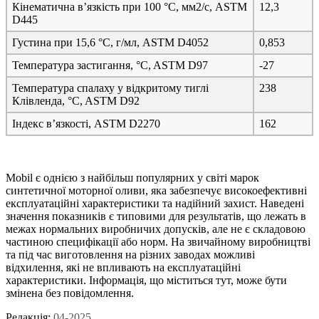
Кінематична в’язкість при 100 °C, мм
2
/с, ASTM
12,3
D445
Густина при 15,6 °C, г/мл, ASTM D4052
0,853
Температура застигання, °C, ASTM D97
-27
Температура спалаху у відкритому тиглі
238
Клівленда, °C, ASTM D92
Індекс в’язкості, ASTM D2270
162
Mobil є однією з найбільш популярних у світі марок
синтетичної моторної оливи, яка забезпечує високоефективні
експлуатаційні характеристики та надійний захист. Наведені
значення показників є типовими для результатів, що лежать в
межах нормальних виробничих допусків, але не є складовою
частиною специфікації або норм. На звичайному виробництві
та під час виготовлення на різних заводах можливі
відхилення, які не впливають на експлуатаційні
характеристики. Інформація, що міститься тут, може бути
змінена без повідомлення.
Редакція:
04-2025