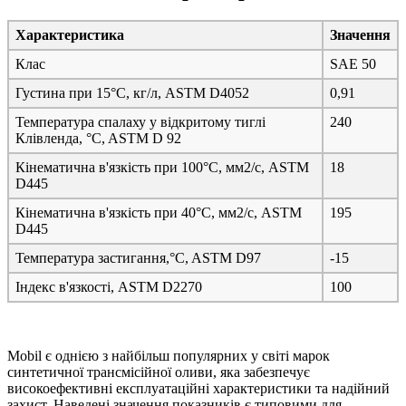
Характеристика
Значення
Клас
SAE 50
Густина при 15°C, кг/л, ASTM D4052
0,91
Температура спалаху у відкритому тиглі
240
Клівленда, °C, ASTM D 92
Кінематична в'язкість при 100°C, мм2/с, ASTM
18
D445
Кінематична в'язкість при 40°C, мм2/с, ASTM
195
D445
Температура застигання,°C, ASTM D97
-15
Індекс в'язкості, ASTM D2270
100
Mobil є однією з найбільш популярних у світі марок
синтетичної трансмісійної оливи, яка забезпечує
високоефективні експлуатаційні характеристики та надійний
захист. Наведені значення показників є типовими для