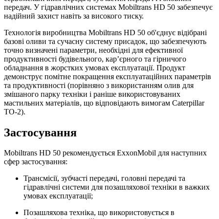
передач. У гідравлічних системах Mobiltrans HD 50 забезпечує
надійний захист навіть за високого тиску.
Технологія виробництва Mobiltrans HD 50 об'єднує відібрані
базові оливи та сучасну систему присадок, що забезпечують
точно визначені параметри, необхідні для ефективної
продуктивності будівельного, кар’єрного та гірничого
обладнання в жорстких умовах експлуатації. Продукт
демонструє помітне покращення експлуатаційних параметрів
та продуктивності (порівняно з використанням олив для
змішаного парку техніки і раніше використовуваних
мастильних матеріалів, що відповідають вимогам Caterpillar
TO-2).
Застосування
Mobiltrans HD 50 рекомендується ExxonMobil для наступних
сфер застосування:
Трансмісії, зубчасті передачі, головні передачі та
гідравлічні системи для позашляхової техніки в важких
умовах експлуатації;
Позашляхова техніка, що використовується в