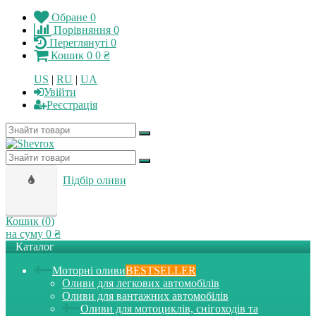
Обране
0
Порівняння
0
Переглянуті
0
Кошик
0
0 ₴
US
|
RU
|
UA
Увійти
Реєстрація
Підбір оливи
Кошик (
0
)
на суму
0 ₴
Каталог
Моторні оливи
BESTSELLER
Оливи для легкових автомобілів
Оливи для вантажних автомобілів
Оливи для мотоциклів, снігоходів та