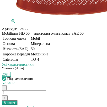
Артикул:
124838
Mobiltrans HD 50 – тракторна олива класу SAE 50
Торгова марка
Mobil
Основа
Мінеральна
В’язкість (SAE)
50
Коробка передач
Механічна
Caterpillar
TO-4
Усі характеристики
Упаковка (літри):
208 л
Під замовлення
57 840 ₴
-
+
В кошик