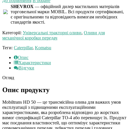
До порівняння
В обране
SHEVROX
— офіційний дилер мастильних матеріалів
торговельної марки MOBIL. Всі продукти сертифіковані,
є оригінальними та відповідають вимогам необхідних
стандартів якості.
Категорії:
Універсальні тракторні оливи
,
Оливи для
механічної коробки передач
Теги:
Caterpillar
,
Komatsu
Опис
Характеристики
Відгуки
Огляд
Опис продукту
Mobiltrans HD 50 — це трансмісійна олива для важких умов
експлуатації з підвищеними експлуатаційними
характеристиками, яка розроблена відповідно до жорстких
вимог специфікації Caterpillar TO-4 або перевищує їх. Продукт
має поєднання властивостей, що оптимізує характеристики
сервомеханічних передач, зубчастих передач і головних