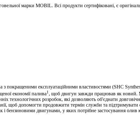
овельної марки MOBIL. Всі продукти сертифіковані, є оригіналь
а з покращеними експлуатаційними властивостями (SHC Synthese
1
ищеної економії палива
, щоб двигун завжди працював як новий. 
 технологічних розробок, які дозволяють об'єднати довговічніст
нії, щоб допомогти продовжити термін служби та підтримувати 
к і бензиновими двигунами, у яких потрібне застосування олив к