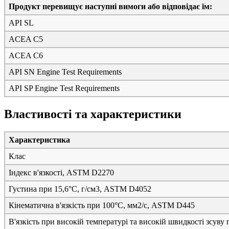
Продукт перевищує наступні вимоги або відповідає їм:
API SL
ACEA C5
ACEA C6
API SN Engine Test Requirements
API SP Engine Test Requirements
Властивості та характеристики
Характеристика
Клас
Індекс в'язкості, ASTM D2270
Густина при 15,6°C, г/см3, ASTM D4052
Кінематична в'язкість при 100°C, мм2/с, ASTM D445
В'язкість при високій температурі та високій швидкості зсув