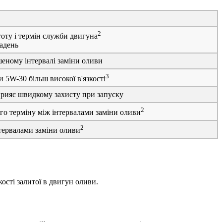
2
оту і термін служби двигуна
ладень
еному інтервалі заміни оливи
3
5W-30 більш високої в'язкості
рияє швидкому захисту при запуску
2
го терміну між інтервалами заміни оливи
2
нтервалами заміни оливи
ості залитої в двигун оливи.