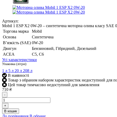
Артикул:
Mobil 1 ESP X2 0W-20 – синтетична моторна олива класу SAE 
Торгова марка
Mobil
Основа
Синтетична
В’язкість (SAE)
0W-20
Двигун
Бензиновий, Гібридний, Дизельний
ACEA
C5, C6
Усі характеристики
Упаковка (літри):
1 л
5 л
20 л
208 л
В наявності
Товар з обраним набором характеристик недоступний для п
Цей товар тимчасово недоступний для замовлення
710 ₴
-
+
В кошик
До порівняння
В обране