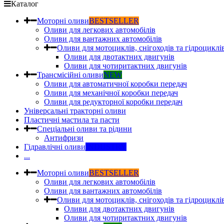
Каталог
Моторні оливи
BESTSELLER
Оливи для легкових автомобілів
Оливи для вантажних автомобілів
Оливи для мотоциклів, снігоходів та гідроциклі
Оливи для двотактних двигунів
Оливи для чотиритактних двигунів
Трансмісійні оливи
NEW
Оливи для автоматичної коробки передач
Оливи для механічної коробки передач
Оливи для редукторної коробки передач
Універсальні тракторні оливи
Пластичні мастила та пасти
Спеціальні оливи та рідини
Антифризи
Гідравлічні оливи
INDUSTRY
...
Моторні оливи
BESTSELLER
Оливи для легкових автомобілів
Оливи для вантажних автомобілів
Оливи для мотоциклів, снігоходів та гідроциклі
Оливи для двотактних двигунів
Оливи для чотиритактних двигунів