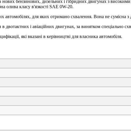
 нових бензинових, дизельних і гібридних двигунах з високими
на олива класу в'язкості SAE 0W-20.
их автомобілях, для яких отримано схвалення. Вона не сумісна з
 в двотактних і авіаційних двигунах, за винятком спеціально с
ифікації, які вказані в керівництві для власника автомобіля.