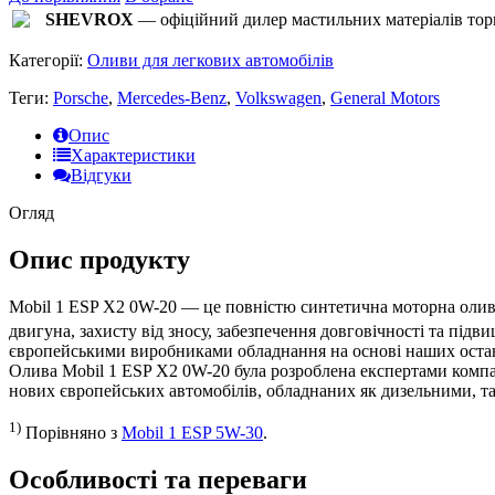
SHEVROX
— офіційний дилер мастильних матеріалів торг
Категорії:
Оливи для легкових автомобілів
Теги:
Porsche
,
Mercedes-Benz
,
Volkswagen
,
General Motors
Опис
Характеристики
Відгуки
Огляд
Опис продукту
Mobil 1 ESP X2 0W-20 — це повністю синтетична моторна олив
двигуна, захисту від зносу, забезпечення довговічності та підв
європейськими виробниками обладнання на основі наших останніх
Олива Mobil 1 ESP X2 0W-20 була розроблена експертами компа
нових європейських автомобілів, обладнаних як дизельними, та
1)
Порівняно з
Mobil 1 ESP 5W-30
.
Особливості та переваги