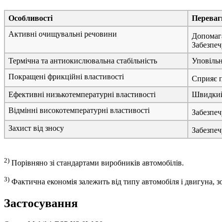
Особливості
Переваги
Активні очищувальні речовини
Допомага
Забезпеч
Термічна та антиокислювальна стабільність
Уповільн
Покращені фрикційні властивості
Сприяє п
Ефективні низькотемпературні властивості
Швидкий 
Відмінні високотемпературні властивості
Забезпеч
Захист від зносу
Забезпеч
2)
Порівняно зі стандартами виробників автомобілів.
3)
Фактична економія залежить від типу автомобіля і двигуна, зо
Застосування