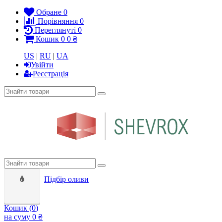
Обране
0
Порівняння
0
Переглянуті
0
Кошик
0
0 ₴
US
|
RU
|
UA
Увійти
Реєстрація
Підбір оливи
Кошик (
0
)
на суму
0 ₴