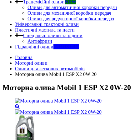
Трансмісійні оливи
NEW
Оливи для автоматичної коробки передач
Оливи для механічної коробки передач
Оливи для редукторної коробки передач
Універсальні тракторні оливи
Пластичні мастила та пасти
Спеціальні оливи та рідини
Антифризи
Гідравлічні оливи
INDUSTRY
Головна
Моторні оливи
Оливи для легкових автомобілів
Моторна олива Mobil 1 ESP X2 0W-20
Моторна олива Mobil 1 ESP X2 0W-20