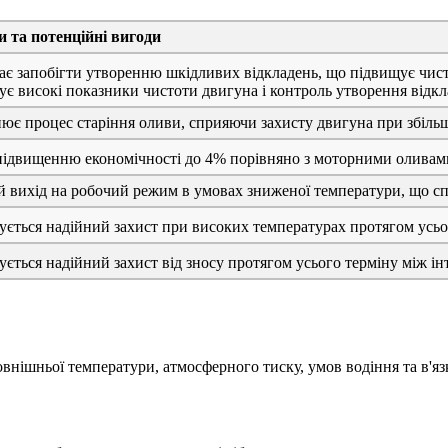
 та потенційні вигоди
є запобігти утворенню шкідливих відкладень, що підвищує чист
ує високі показники чистоти двигуна і контроль утворення відк
ює процес старіння оливи, сприяючи захисту двигуна при збільш
ідвищенню економічності до 4% порівняно з моторними оливами 
вихід на робочий режим в умовах зниженої температури, що сп
ується надійний захист при високих температурах протягом усьо
ується надійний захист від зносу протягом усього терміну між і
внішньої температури, атмосферного тиску, умов водіння та в'язк