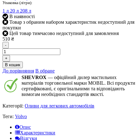
Упаковка (літри):
1 л
20 л
208 л
В наявності
Товар з обраним набором характеристик недоступний для
покупки
Цей товар тимчасово недоступний для замовлення
510 ₴
-
+
В кошик
До порівняння
В обране
SHEVROX
— офіційний дилер мастильних
матеріалів торговельної марки MOBIL. Всі продукти
сертифіковані, є оригінальними та відповідають
вимогам необхідних стандартів якості.
Категорії:
Оливи для легкових автомобілів
Теги:
Volvo
Опис
Характеристики
Відгуки