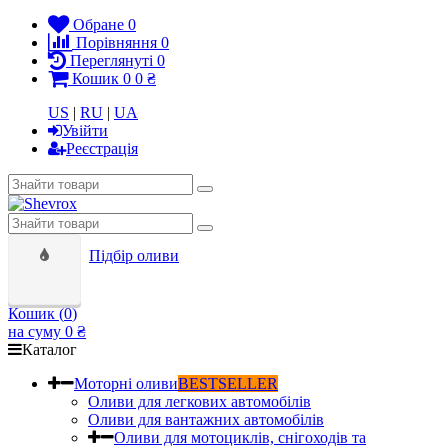
Обране
0
Порівняння
0
Переглянуті
0
Кошик
0
0 ₴
US
|
RU
|
UA
Увійти
Реєстрація
Підбір оливи
Кошик (
0
)
на суму
0 ₴
Каталог
Моторні оливи
BESTSELLER
Оливи для легкових автомобілів
Оливи для вантажних автомобілів
Оливи для мотоциклів, снігоходів та