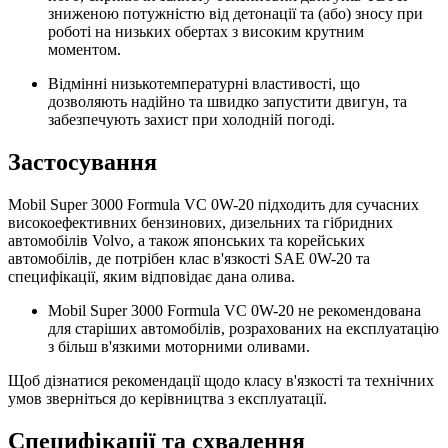
зниженою потужністю від детонації та (або) зносу при
роботі на низьких обертах з високим крутним
моментом.
Відмінні низькотемпературні властивості, що
дозволяють надійно та швидко запустити двигун, та
забезпечують захист при холодній погоді.
Застосування
Mobil Super 3000 Formula VC 0W-20 підходить для сучасних
високоефективних бензинових, дизельних та гібридних
автомобілів Volvo, а також японських та корейських
автомобілів, де потрібен клас в'язкості SAE 0W-20 та
специфікації, яким відповідає дана олива.
Mobil Super 3000 Formula VC 0W-20 не рекомендована
для старіших автомобілів, розрахованих на експлуатацію
з більш в'язкими моторними оливами.
Щоб дізнатися рекомендації щодо класу в'язкості та технічних
умов зверніться до керівництва з експлуатації.
Специфікації та схвалення