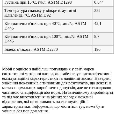
Густина при 15°C, г/мл, ASTM D1298
0,844
Температура спалаху у відкритому тиглі
222
Клівленда, °C, ASTM D92
Кінематична в'язкість при 40°C, мм2/с, ASTM
42,1
D445
Кінематична в'язкість при 100°C, мм2/с, ASTM
8,7
D445
Індекс в'язкості, ASTM D2270
196
Mobil є однією з найбільш популярних у світі марок
синтетичної моторної оливи, яка забезпечує високоефективні
експлуатаційні характеристики та надійний захист. Наведені
значення показників є типовими для результатів, що лежать в
межах нормальних виробничих допусків, але не є складовою
частиною специфікації або норм. На звичайному виробництві
та під час виготовлення на різних заводах можливі
відхилення, які не впливають на експлуатаційні
характеристики. Інформація, що міститься тут, може бути
змінена без повідомлення.