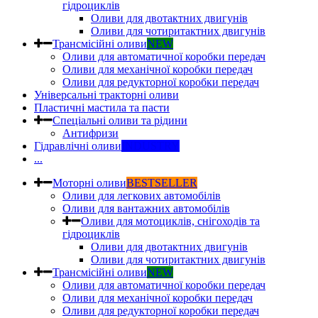
гідроциклів
Оливи для двотактних двигунів
Оливи для чотиритактних двигунів
Трансмісійні оливи
NEW
Оливи для автоматичної коробки передач
Оливи для механічної коробки передач
Оливи для редукторної коробки передач
Універсальні тракторні оливи
Пластичні мастила та пасти
Спеціальні оливи та рідини
Антифризи
Гідравлічні оливи
INDUSTRY
...
Моторні оливи
BESTSELLER
Оливи для легкових автомобілів
Оливи для вантажних автомобілів
Оливи для мотоциклів, снігоходів та
гідроциклів
Оливи для двотактних двигунів
Оливи для чотиритактних двигунів
Трансмісійні оливи
NEW
Оливи для автоматичної коробки передач
Оливи для механічної коробки передач
Оливи для редукторної коробки передач