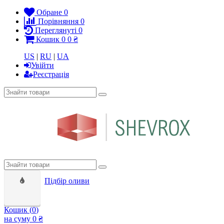
Обране
0
Порівняння
0
Переглянуті
0
Кошик
0
0 ₴
US
|
RU
|
UA
Увійти
Реєстрація
Підбір оливи
Кошик (
0
)
на суму
0 ₴