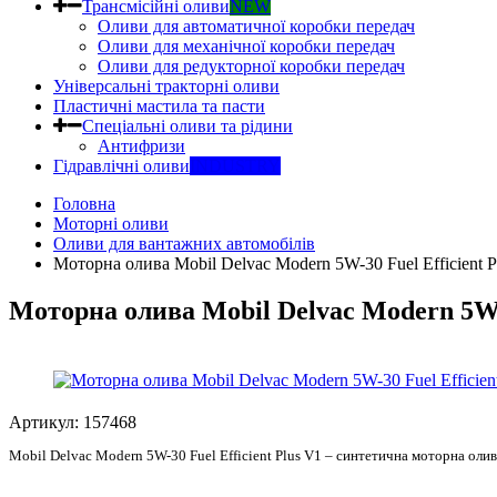
Трансмісійні оливи
NEW
Оливи для автоматичної коробки передач
Оливи для механічної коробки передач
Оливи для редукторної коробки передач
Універсальні тракторні оливи
Пластичні мастила та пасти
Спеціальні оливи та рідини
Антифризи
Гідравлічні оливи
INDUSTRY
Головна
Моторні оливи
Оливи для вантажних автомобілів
Моторна олива Mobil Delvac Modern 5W-30 Fuel Efficient P
Моторна олива Mobil Delvac Modern 5W-3
Артикул:
157468
Mobil Delvac Modern 5W-30 Fuel Efficient Plus V1 – синтетична моторна оли