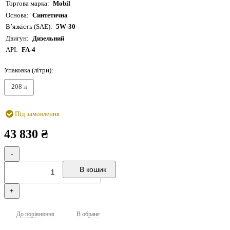
Торгова марка
Mobil
Основа
Синтетична
В’язкість (SAE)
5W-30
Двигун
Дизельний
API
FA-4
Упаковка (літри):
208 л
Під замовлення
43 830 ₴
-
В кошик
+
До порівняння
В обране