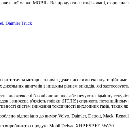
овельної марки MOBIL. Всі продукти сертифіковані, є оригіналь
el
,
Daimler Truck
ена синтетична моторна олива з дуже високими експлуатаційними
 дизельних двигунів з низьким рівнем викидів, які застосовують
дять високоякісні базові оливи, що забезпечують відмінну текучі
садок і знижена в'язкість плівки (HT/HS) сприяють потенційном
ивності систем зниження токсичності вихлопних газів, таких як 
зроблено відповідно до вимог Volvo, Daimler, Detroit, Mack, Rena
тий з виробництва продукт Mobil Delvac XHP ESP FE 5W-30.