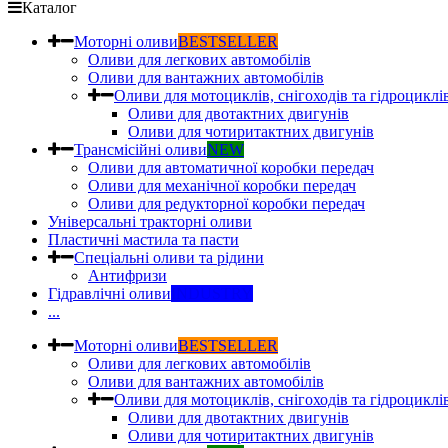
Каталог
Моторні оливи
BESTSELLER
Оливи для легкових автомобілів
Оливи для вантажних автомобілів
Оливи для мотоциклів, снігоходів та гідроциклі
Оливи для двотактних двигунів
Оливи для чотиритактних двигунів
Трансмісійні оливи
NEW
Оливи для автоматичної коробки передач
Оливи для механічної коробки передач
Оливи для редукторної коробки передач
Універсальні тракторні оливи
Пластичні мастила та пасти
Спеціальні оливи та рідини
Антифризи
Гідравлічні оливи
INDUSTRY
...
Моторні оливи
BESTSELLER
Оливи для легкових автомобілів
Оливи для вантажних автомобілів
Оливи для мотоциклів, снігоходів та гідроциклі
Оливи для двотактних двигунів
Оливи для чотиритактних двигунів