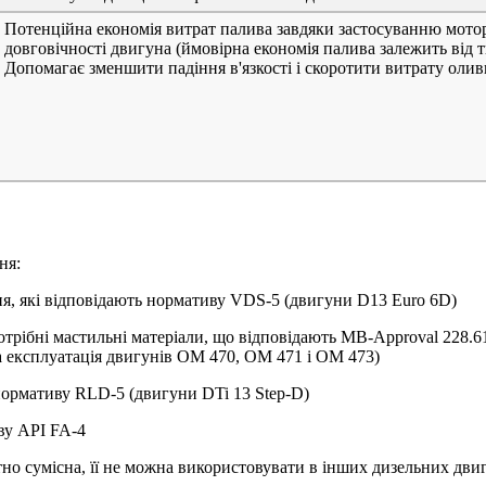
Потенційна економія витрат палива завдяки застосуванню мотор
довговічності двигуна (ймовірна економія палива залежить від т
Допомагає зменшити падіння в'язкості і скоротити витрату олив
ня:
ня, які відповідають нормативу VDS-5 (двигуни D13 Euro 6D)
потрібні мастильні матеріали, що відповідають MB-Approval 228.6
 експлуатація двигунів OM 470, OM 471 і OM 473)
 нормативу RLD-5 (двигуни DTi 13 Step-D)
иву API FA-4
но сумісна, її не можна використовувати в інших дизельних дви