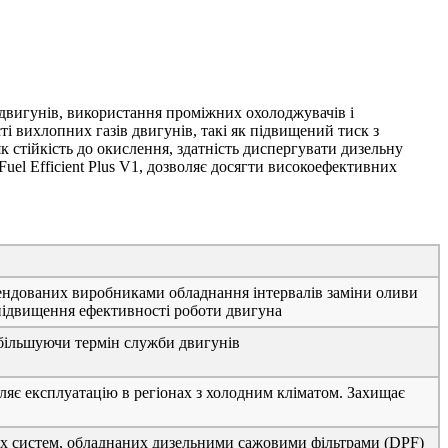
двигунів, використання проміжних охолоджувачів і
і вихлопних газів двигунів, такі як підвищений тиск з
 стійкість до окислення, здатність диспергувати дизельну
Fuel Efficient Plus V1, дозволяє досягти високоефективних
ендованих виробниками обладнання інтервалів заміни оливи
 підвищення ефективності роботи двигуна
збільшуючи термін служби двигунів
ляє експлуатацію в регіонах з холодним кліматом. Захищає
их систем, обладнаних дизельними сажовими фільтрами (DPF)