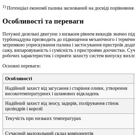
1)
Потенціал економії палива заснований на досвіді порівняння
Особливості та переваги
Потужні дизельні двигуни з низьким рівнем викидів значно пі
турбонаддува призводить до підвищення механічного і термічно
затримкою уприскування палива і застосування пристроїв додат
сажу, випаровуваність і сумісність з пристроями доочистки. Суч
робочих характеристик і сприяти захисту систем випуску вихл
Основні переваги:
Особливості
Надійний захист від загусання і старіння оливи, утворення
високотемпературних і шламових відкладень
Надійний захист від зносу, задирів, полірування стінок
циліндрів і корозії
Текучість при низьких температурах
Сучасний малозольний склад компонентів