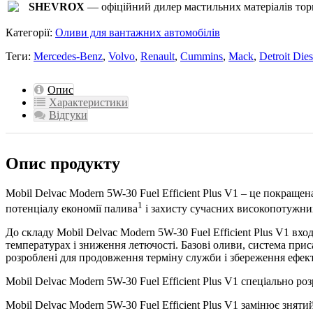
SHEVROX
— офіційний дилер мастильних матеріалів торг
Категорії:
Оливи для вантажних автомобілів
Теги:
Mercedes-Benz
,
Volvo
,
Renault
,
Cummins
,
Mack
,
Detroit Dies
Опис
Характеристики
Відгуки
Опис продукту
Mobil Delvac Modern 5W-30 Fuel Efficient Plus V1 – це покращ
1
потенціалу економії палива
і захисту сучасних високопотужних
До складу Mobil Delvac Modern 5W-30 Fuel Efficient Plus V1 вхо
температурах і зниження летючості. Базові оливи, система при
розроблені для продовження терміну служби і збереження ефект
Mobil Delvac Modern 5W-30 Fuel Efficient Plus V1 спеціально ро
Mobil Delvac Modern 5W-30 Fuel Efficient Plus V1 замінює зня