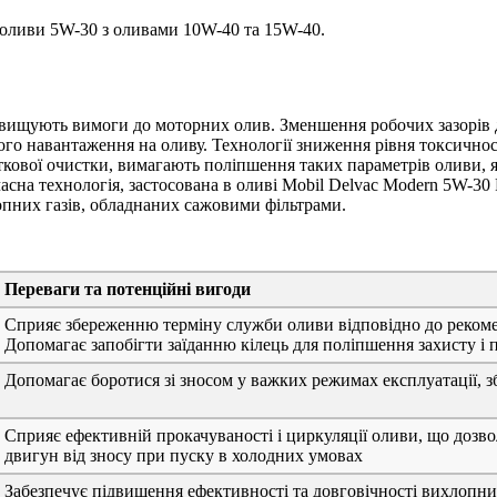
 оливи 5W-30 з оливами 10W-40 та 15W-40.
двищують вимоги до моторних олив. Зменшення робочих зазорів 
го навантаження на оливу. Технології зниження рівня токсичност
кової очистки, вимагають поліпшення таких параметрів оливи, як
асна технологія, застосована в оливі Mobil Delvac Modern 5W-30 
опних газів, обладнаних сажовими фільтрами.
Переваги та потенційні вигоди
Сприяє збереженню терміну служби оливи відповідно до реком
Допомагає запобігти заїданню кілець для поліпшення захисту і
Допомагає боротися зі зносом у важких режимах експлуатації, 
Сприяє ефективній прокачуваності і циркуляції оливи, що дозво
двигун від зносу при пуску в холодних умовах
Забезпечує підвищення ефективності та довговічності вихлопн