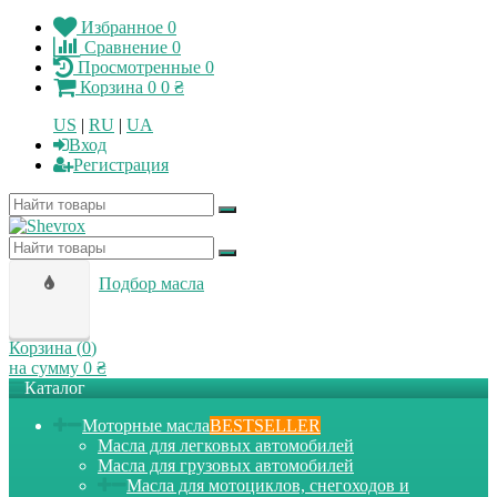
Избранное
0
Сравнение
0
Просмотренные
0
Корзина
0
0 ₴
US
|
RU
|
UA
Вход
Регистрация
Подбор масла
Корзина (
0
)
на сумму
0 ₴
Каталог
Моторные масла
BESTSELLER
Масла для легковых автомобилей
Масла для грузовых автомобилей
Масла для мотоциклов, снегоходов и