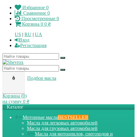
Избранное
0
Сравнение
0
Просмотренные
0
Корзина
0
0 ₴
US
|
RU
|
UA
Вход
Регистрация
Подбор масла
Корзина (
0
)
на сумму
0 ₴
Каталог
Моторные масла
BESTSELLER
Масла для легковых автомобилей
Масла для грузовых автомобилей
Масла для мотоциклов, снегоходов и