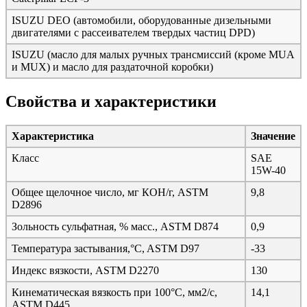
ISUZU DEO (автомобили, оборудованные дизельными
двигателями с рассеивателем твердых частиц DPD)
ISUZU (масло для малых ручных трансмиссий (кроме MUA
и MUX) и масло для раздаточной коробки)
Свойства и характеристики
Характеристика
Значение
Класс
SAE
15W-40
Общее щелочное число, мг КОН/г, ASTM
9,8
D2896
Зольность сульфатная, % масс., ASTM D874
0,9
Температура застывания,°C, ASTM D97
-33
Индекс вязкости, ASTM D2270
130
Кинематическая вязкость при 100°C, мм2/с,
14,1
ASTM D445