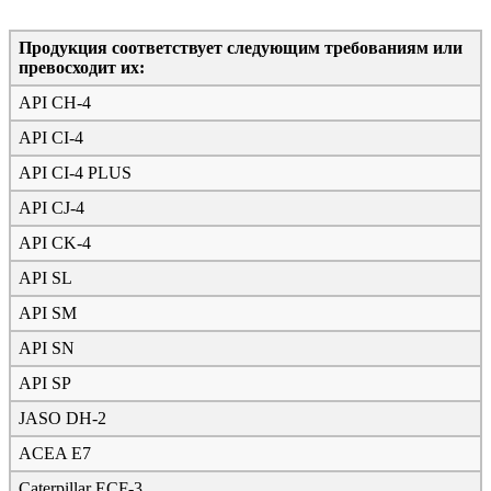
Продукция соответствует следующим требованиям или
превосходит их:
API CH-4
API CI-4
API CI-4 PLUS
API CJ-4
API CK-4
API SL
API SM
API SN
API SP
JASO DH-2
ACEA E7
Caterpillar ECF-3