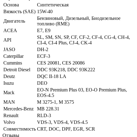
Основа
Синтетическая
Вязкость (SAE)
15W-40
Бензиновый, Дизельный, Биодизельное
Двигатель
топливо (RME)
ACEA
E7, E9
SL, SM, SN, SP, CF, CF-2, CF-4, CG-4, CH-4,
API
CI-4, CI-4 Plus, CJ-4, CK-4
JASO
DH-2
Caterpillar
ECF-3
Cummins
CES 20081, CES 20086
Detroit Diesel
DDC 93K218, DDC 93K222
Deutz
DQC II-18 LA
Isuzu
DEO
EO-N Premium Plus 03, EO-O Premium Plus,
Mack
EOS-4.5
MAN
M 3275-1, M 3575
Mercedes-Benz
MB 228.31
Renault
RLD-3
Volvo
VDS-3, VDS-4, VDS-4.5
Совместимость
CRT, DOC, DPF, EGR, SCR
Отзывы