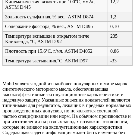
Кинематическая вязкость при 100°C, мм2/с,
12,2
ASTM D445
Зольность сульфатная, % вес., ASTM D874
1,2
Содержание фосфора, % вес., ASTM D4951
0,10
Температура вспышки в открытом тигле
235
Кливленда, °C, ASTM D 92
Плотность при 15,6°C, г/мл, ASTM D4052
0,86
Температура застывания,°C, ASTM D97
-33
Mobil является одной из наиболее популярных в мире марок
синтетического моторного масла, обеспечивающая
высокоэффективные эксплуатационные характеристики и
надежную защиту. Указанные значения показателей являются
типичными для результатов, лежащих в пределах нормальных
производственных допусков, но не являются составной
частью спецификации или норм. На обычном производстве и
при изготовлении на разных заводах возможны отклонения,
которые не влияют на эксплуатационные характеристики.
Содержащаяся здесь информация может быть изменена без