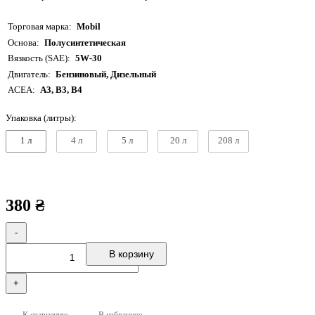
Торговая марка
Mobil
Основа
Полусинтетическая
Вязкость (SAE)
5W-30
Двигатель
Бензиновый, Дизельный
ACEA
A3, B3, B4
Упаковка (литры):
1 л
4 л
5 л
20 л
208 л
380 ₴
-
В корзину
+
К сравнению
В избранное