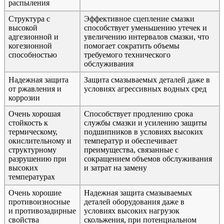
распыления
Структура с
Эффективное сцепление смазки
высокой
способствует уменьшению утечек и
адгезионной и
увеличению интервалов смазки, что
когезионной
помогает сократить объемы
способностью
требуемого технического
обслуживания
Надежная защита
Защита смазываемых деталей даже в
от ржавления и
условиях агрессивных водных сред
коррозии
Очень хорошая
Способствует продлению срока
стойкость к
службы смазки и усилению защиты
термическому,
подшипников в условиях высоких
окислительному и
температур и обеспечивает
структурному
преимущества, связанные с
разрушению при
сокращением объемов обслуживания
высоких
и затрат на замену
температурах
Очень хорошие
Надежная защита смазываемых
противоизносные
деталей оборудования даже в
и противозадирные
условиях высоких нагрузок
свойства
скольжения, при потенциальном