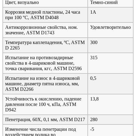
Цвет, визуально
Темно-синий
Коррозия медной пластины, 24 часа
1A
при 100 °С, ASTM D4048
Антикоррозионные свойства, ном.
Удовлетворительно
значение, ASTM D1743
Температура каплепадения, ºC, ASTM
300
D 2265
Испытание на противозадирные
315
свойства в 4-шариковой машине,
точка сваривания, кгс, ASTM D2596
Испытание на износ в 4-шариковой
0,5
машине, диаметр пятна износа, мм,
ASTM D2266
Устойчивость к окислению, падение
13,8
давления после 100 ч, кПа, ASTM
D942
Пенетрация, 60Х, 0,1 мм, ASTM D217
280
Изменение числа пенетрации под
-5
воздействием ролика во