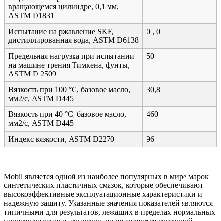
вращающемся цилиндре, 0,1 мм,
ASTM D1831
Испытание на ржавление SKF,
0 , 0
дистиллированная вода, ASTM D6138
Предельная нагрузка при испытании
50
на машине трения Тимкена, фунты,
ASTM D 2509
Вязкость при 100 °C, базовое масло,
30,8
мм2/с, ASTM D445
Вязкость при 40 °C, базовое масло,
460
мм2/с, ASTM D445
Индекс вязкости, ASTM D2270
96
Mobil является одной из наиболее популярных в мире марок
синтетических пластичных смазок, которые обеспечивают
высокоэффективные эксплуатационные характеристики и
надежную защиту. Указанные значения показателей являются
типичными для результатов, лежащих в пределах нормальных
производственных допусков, но не являются составной