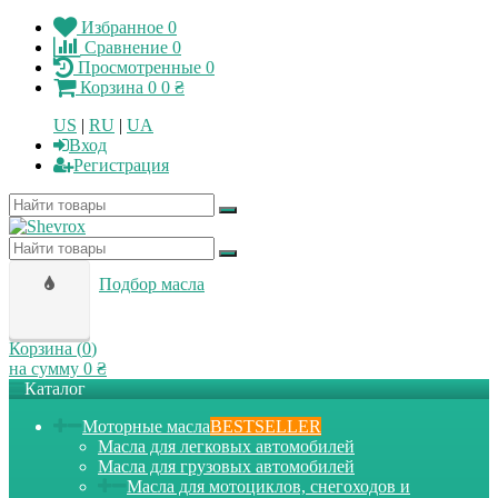
Избранное
0
Сравнение
0
Просмотренные
0
Корзина
0
0 ₴
US
|
RU
|
UA
Вход
Регистрация
Подбор масла
Корзина (
0
)
на сумму
0 ₴
Каталог
Моторные масла
BESTSELLER
Масла для легковых автомобилей
Масла для грузовых автомобилей
Масла для мотоциклов, снегоходов и