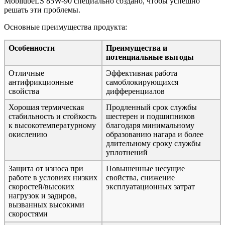
MobilubeLS 85W-90 специально создано, чтобы успешно
решать эти проблемы.
Основные преимущества продукта:
Особенности
Преимущества и
потенциальные выгоды
Отличные
Эффективная работа
антифрикционные
самоблокирующихся
свойства
дифференциалов
Хорошая термическая
Продленный срок службы
стабильность и стойкость
шестерен и подшипников
к высокотемпературному
благодаря минимальному
окислению
образованию нагара и более
длительному сроку службы
уплотнений
Защита от износа при
Повышенные несущие
работе в условиях низких
свойства, снижение
скоростей/высоких
эксплуатационных затрат
нагрузок и задиров,
вызванных высокими
скоростями