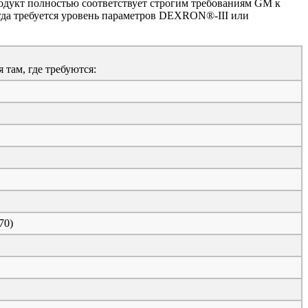
родукт полностью соответствует строгим требованиям GM к
гда требуется уровень параметров DEXRON®-III или
там, где требуются:
70)