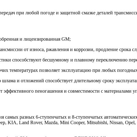
передач при любой погоде и защитной смазке деталей трансмисс
добренная и лицензированная GM;
ансмиссии от износа, ржавления и коррозии, продление срока с
ики способствуют бесшумному и плавному переключению переда
бочих температурах позволяет эксплуатацию при любых погодных
 шлама и отложений способствует длительному сроку эксплуата
счет эффективного пеногашения и совместимости с материалами у
ния самых разных 6-ступенчатых и 8-ступенчатых автоматических
ep, KIA, Land Rover, Mazda, Mini Cooper, Mitsubishi, Nissan, Opel, 