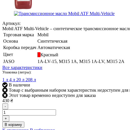
Артикул:
Mobil ATF Multi-Vehicle – синтетическое трансмиссионное масл
Торговая марка
Mobil
Основа
Синтетическая
Коробка передач
Автоматическая
Цвет
Красный
JASO
1A-LV-15, M315 1A, M315 1A-LV, M315 2A
Все характеристики
Упаковка (литры):
1 л
4 л
20 л
208 л
В наличии
Товар с выбранным набором характеристик недоступен для
Этот товар временно недоступен для заказа
430 ₴
-
+
В корзину