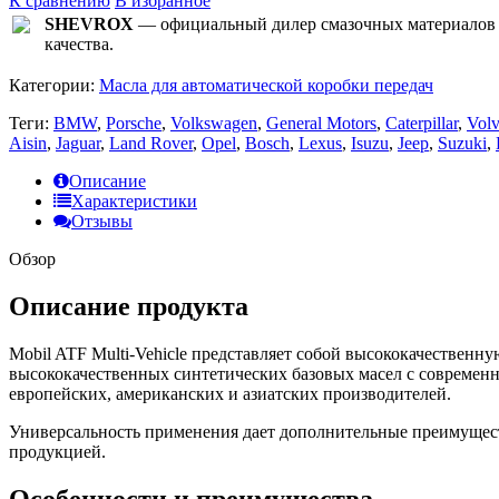
К сравнению
В избранное
SHEVROX
— официальный дилер смазочных материалов 
качества.
Категории:
Масла для автоматической коробки передач
Теги:
BMW
,
Porsche
,
Volkswagen
,
General Motors
,
Caterpillar
,
Vol
Aisin
,
Jaguar
,
Land Rover
,
Opel
,
Bosch
,
Lexus
,
Isuzu
,
Jeep
,
Suzuki
,
Описание
Характеристики
Отзывы
Обзор
Описание продукта
Mobil ATF Multi-Vehicle представляет собой высококачествен
высококачественных синтетических базовых масел с современ
европейских, американских и азиатских производителей.
Универсальность применения дает дополнительные преимущест
продукцией.
Особенности и преимущества