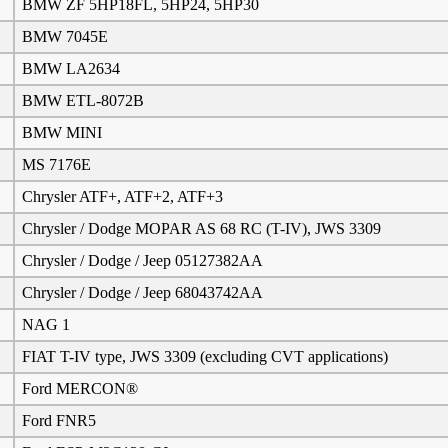
BMW ZF 5HP18FL, 5HP24, 5HP30
BMW 7045E
BMW LA2634
BMW ETL-8072B
BMW MINI
MS 7176E
Chrysler ATF+, ATF+2, ATF+3
Chrysler / Dodge MOPAR AS 68 RC (T-IV), JWS 3309
Chrysler / Dodge / Jeep 05127382AA
Chrysler / Dodge / Jeep 68043742AA
NAG 1
FIAT T-IV type, JWS 3309 (excluding CVT applications)
Ford MERCON®
Ford FNR5