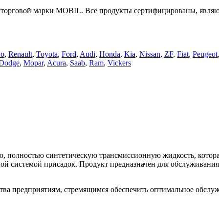
торговой марки MOBIL. Все продукты сертифицированы, являют
vo
,
Renault
,
Toyota
,
Ford
,
Audi
,
Honda
,
Kia
,
Nissan
,
ZF
,
Fiat
,
Peugeot
Dodge
,
Mopar
,
Acura
,
Saab
,
Ram
,
Vickers
ную, полностью синтетическую трансмиссионную жидкость, котор
ной системой присадок. Продукт предназначен для обслуживани
ва предприятиям, стремящимся обеспечить оптимальное обслуж