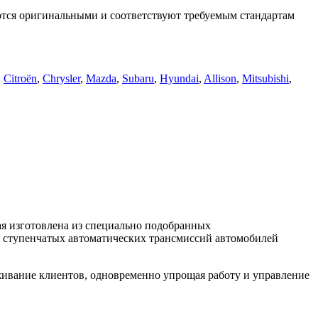
ся оригинальными и соответствуют требуемым стандартам
,
Citroën
,
Chrysler
,
Mazda
,
Subaru
,
Hyundai
,
Allison
,
Mitsubishi
,
ая изготовлена из специально подобранных
я ступенчатых автоматических трансмиссий автомобилей
ивание клиентов, одновременно упрощая работу и управление